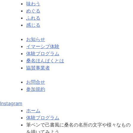
味わう
めぐる
ふれる
感じる
お知らせ
イマーシブ体験
体験プログラム
桑名ほんぱくとは
協賛事業者
お問合せ
参加規約
Instagram
ホーム
体験プログラム
筆ペンで己書風に桑名の名所の文字や様々なもの
を描いてみよう