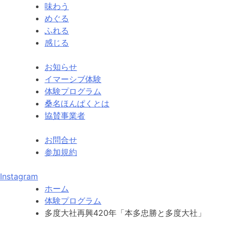
味わう
めぐる
ふれる
感じる
お知らせ
イマーシブ体験
体験プログラム
桑名ほんぱくとは
協賛事業者
お問合せ
参加規約
Instagram
ホーム
体験プログラム
多度大社再興420年「本多忠勝と多度大社」