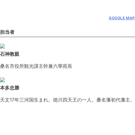
GOOGLE MAP
担当者
石神教親
桑名市役所観光課主幹兼六華苑長
本多忠勝
天文17年三河国生まれ。徳川四天王の一人。桑名藩初代藩主。