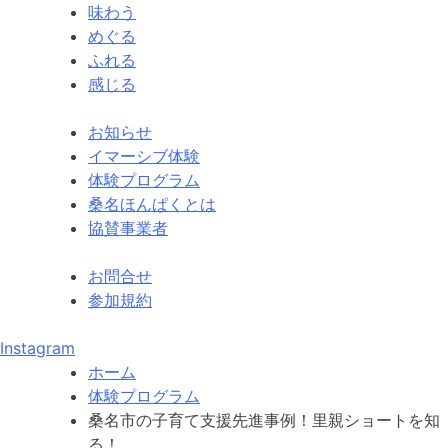
味わう
めぐる
ふれる
感じる
お知らせ
イマーシブ体験
体験プログラム
桑名ほんぱくとは
協賛事業者
お問合せ
参加規約
Instagram
ホーム
体験プログラム
桑名市の子育て支援先進事例！里親ショートを知
る！